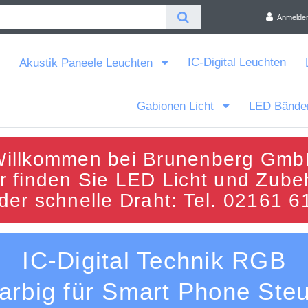
Anmelde
IC-Digital Leuchten
Akustik Paneele Leuchten
Gabionen Licht
LED Bände
illkommen bei Brunenberg Gm
r finden Sie LED Licht und Zube
 der schnelle Draht: Tel. 02161 6
IC-Digital Technik RGB
arbig für Smart Phone Ste