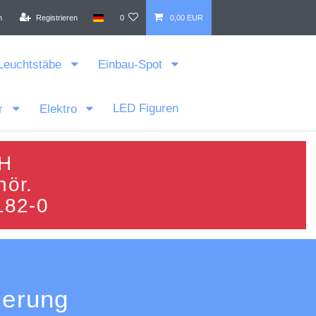
n
Registrieren
0
0,00 EUR
Leuchtstäbe
Einbau-Spot
LED Figuren
r
Elektro
bH
hör.
182-0
uerung