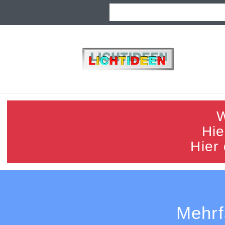
W
Hie
Hier
Mehrf