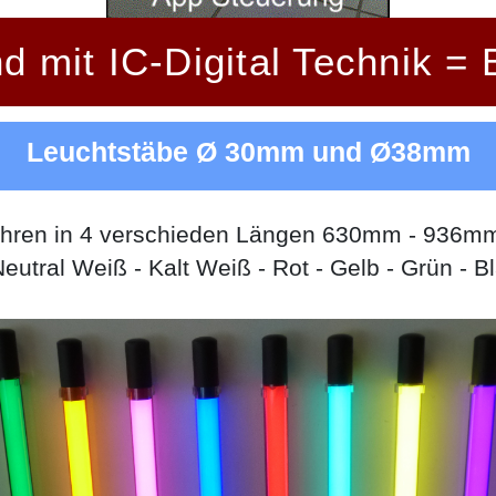
d mit IC-Digital Technik = 
Leuchtstäbe Ø 30mm und Ø38mm
Röhren in 4 verschieden Längen 630mm - 936
tral Weiß - Kalt Weiß - Rot - Gelb - Grün - Bla