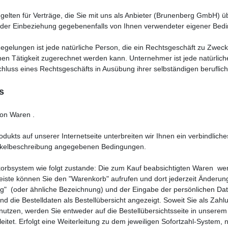
lten für Verträge, die Sie mit uns als Anbieter (Brunenberg GmbH) übe
ird der Einbeziehung gegebenenfalls von Ihnen verwendeter eigener Be
gelungen ist jede natürliche Person, die ein Rechtsgeschäft zu Zweck
hen Tätigkeit zugerechnet werden kann. Unternehmer ist jede natürliche
chluss eines Rechtsgeschäfts in Ausübung ihrer selbständigen beruflic
s
von Waren .
Produkts auf unserer Internetseite unterbreiten wir Ihnen ein verbindli
tikelbeschreibung angegebenen Bedingungen.
orbsystem wie folgt zustande: Die zum Kauf beabsichtigten Waren we
leiste können Sie den "Warenkorb" aufrufen und dort jederzeit Änder
ung" (oder ähnliche Bezeichnung) und der Eingabe der persönlichen Da
die Bestelldaten als Bestellübersicht angezeigt. Soweit Sie als Zahlu
utzen, werden Sie entweder auf die Bestellübersichtsseite in unserem 
eitet. Erfolgt eine Weiterleitung zu dem jeweiligen Sofortzahl-System