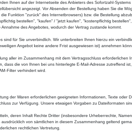
rden Ihnen auf der Internetseite des Anbieters des Sofortzahl-System
tellübersicht angezeigt. Vor Absenden der Bestellung haben Sie die Mögl
die Funktion "zurück" des Internetbrowsers) bzw. die Bestellung abz
lichtig bestellen", "kaufen" / "jetzt kaufen", "kostenpflichtig bestellen"
die Annahme des Angebotes, wodurch der Vertrag zustande kommt.
s sind für Sie unverbindlich. Wir unterbreiten Ihnen hierzu ein verbindl
 jeweiligen Angebot keine andere Frist ausgewiesen ist) annehmen kön
tlung aller im Zusammenhang mit dem Vertragsschluss erforderlichen In
n, dass die von Ihnen bei uns hinterlegte E-Mail-Adresse zutreffend is
AM-Filter verhindert wird.
staltung der Waren erforderlichen geeigneten Informationen, Texte oder
schluss zur Verfügung. Unsere etwaigen Vorgaben zu Dateiformaten si
mitteln, deren Inhalt Rechte Dritter (insbesondere Urheberrechte, Nam
 ausdrücklich von sämtlichen in diesem Zusammenhang geltend gemacht
erlichen rechtlichen Vertretung.