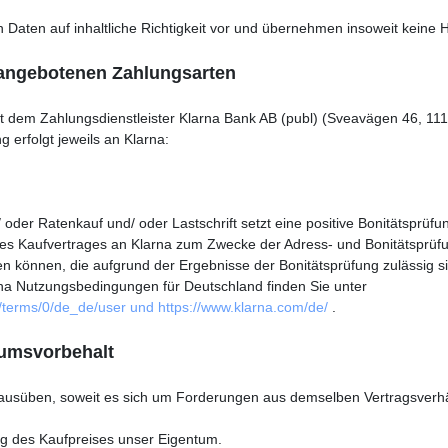
 Daten auf inhaltliche Richtigkeit vor und übernehmen insoweit keine H
 angebotenen Zahlungsarten
 dem Zahlungsdienstleister Klarna Bank AB (publ) (Sveavägen 46, 111
 erfolgt jeweils an Klarna:
er Ratenkauf und/ oder Lastschrift setzt eine positive Bonitätsprüfung
Kaufvertrages an Klarna zum Zwecke der Adress- und Bonitätsprüfung 
en können, die aufgrund der Ergebnisse der Bonitätsprüfung zulässig s
rna Nutzungsbedingungen für Deutschland finden Sie unter
l/terms/0/de_de/user und https://www.klarna.com/de/
.
tumsvorbehalt
 ausüben, soweit es sich um Forderungen aus demselben Vertragsverhä
ung des Kaufpreises unser Eigentum.