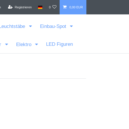
n
Registrieren
0
0,00 EUR
Leuchtstäbe
Einbau-Spot
LED Figuren
r
Elektro