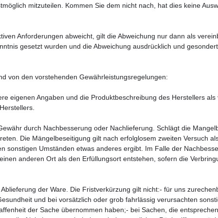
möglich mitzuteilen. Kommen Sie dem nicht nach, hat dies keine Auswi
tiven Anforderungen abweicht, gilt die Abweichung nur dann als verein
enntnis gesetzt wurden und die Abweichung ausdrücklich und gesondert
hend von den vorstehenden Gewährleistungsregelungen:
ere eigenen Angaben und die Produktbeschreibung des Herstellers als 
Herstellers.
 Gewähr durch Nachbesserung oder Nachlieferung. Schlägt die Mangelbe
eten. Die Mängelbeseitigung gilt nach erfolglosem zweiten Versuch al
en sonstigen Umständen etwas anderes ergibt. Im Falle der Nachbesse
n einen anderen Ort als den Erfüllungsort entstehen, sofern die Verb
b Ablieferung der Ware. Die Fristverkürzung gilt nicht:- für uns zurech
sundheit und bei vorsätzlich oder grob fahrlässig verursachten sonsti
haffenheit der Sache übernommen haben;- bei Sachen, die entsprechen