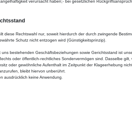
gelhaftigkeit verursacht haben;- bei gesetzlichen Rückgriffsansprü
ichtsstand
 gilt diese Rechtswahl nur, soweit hierdurch der durch zwingende Bes
währte Schutz nicht entzogen wird (Günstigkeitsprinzip).
mit uns bestehenden Geschäftsbeziehungen sowie Gerichtsstand ist unser
Rechts oder öffentlich-rechtliches Sondervermögen sind. Dasselbe gilt
tz oder gewöhnliche Aufenthalt im Zeitpunkt der Klageerhebung nicht 
nzurufen, bleibt hiervon unberührt.
en ausdrücklich keine Anwendung.