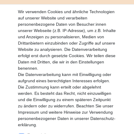
Altgeräte Verordnung
Wir verwenden Cookies und ähnliche Technologien
Battrerie Gesetz
auf unserer Website und verarbeiten
Fragen und Antworten
personenbezogene Daten von Besucher:innen
Zahlungsarten
unserer Webseite (z.B. IP-Adresse), um z.B. Inhalte
und Anzeigen zu personalisieren, Medien von
MEIN KONTO
Drittanbietern einzubinden oder Zugriffe auf unsere
Altgeräte Verordnung
Website zu analysieren. Die Datenverarbeitung
Login
erfolgt erst durch gesetzte Cookies. Wir teilen diese
Registrieren
Daten mit Dritten, die wir in den Einstellungen
benennen.
Vertrag widerrufen
Die Datenverarbeitung kann mit Einwilligung oder
aufgrund eines berechtigten Interesses erfolgen.
Die Zustimmung kann erteilt oder abgelehnt
SERVICE
werden. Es besteht das Recht, nicht einzuwilligen
Info Material als PDF
und die Einwilligung zu einem späteren Zeitpunkt
Versand
zu ändern oder zu widerrufen. Beachten Sie unser
Rückrufe
Impressum
und weitere Hinweise zur Verwendung
Galerie
personenbezogener Daten in unserer
Daten­schutz­
erklärung
.