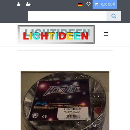
0,00 EUR
☰