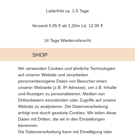
Lieferfrist ca. 1-5 Tage
Versand 5,95 € ab 1,20m Lä. 12,95 €
14 Tage Wiederrufsrecht
SHOP
Altgeräte Verordnung
Wir verwenden Cookies und ähnliche Technologien
Battrerie Gesetz
auf unserer Website und verarbeiten
Fragen und Antworten
personenbezogene Daten von Besucher:innen
Zahlungsarten
unserer Webseite (z.B. IP-Adresse), um z.B. Inhalte
und Anzeigen zu personalisieren, Medien von
MEIN KONTO
Drittanbietern einzubinden oder Zugriffe auf unsere
Altgeräte Verordnung
Website zu analysieren. Die Datenverarbeitung
Login
erfolgt erst durch gesetzte Cookies. Wir teilen diese
Registrieren
Daten mit Dritten, die wir in den Einstellungen
benennen.
Vertrag widerrufen
Die Datenverarbeitung kann mit Einwilligung oder