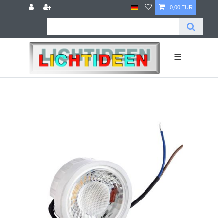
0,00 EUR
☰