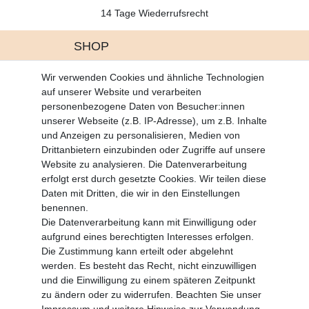
14 Tage Wiederrufsrecht
SHOP
Altgeräte Verordnung
Wir verwenden Cookies und ähnliche Technologien
Battrerie Gesetz
auf unserer Website und verarbeiten
Fragen und Antworten
personenbezogene Daten von Besucher:innen
Zahlungsarten
unserer Webseite (z.B. IP-Adresse), um z.B. Inhalte
und Anzeigen zu personalisieren, Medien von
MEIN KONTO
Drittanbietern einzubinden oder Zugriffe auf unsere
Altgeräte Verordnung
Website zu analysieren. Die Datenverarbeitung
Login
erfolgt erst durch gesetzte Cookies. Wir teilen diese
Registrieren
Daten mit Dritten, die wir in den Einstellungen
benennen.
Vertrag widerrufen
Die Datenverarbeitung kann mit Einwilligung oder
aufgrund eines berechtigten Interesses erfolgen.
Die Zustimmung kann erteilt oder abgelehnt
SERVICE
werden. Es besteht das Recht, nicht einzuwilligen
Info Material als PDF
und die Einwilligung zu einem späteren Zeitpunkt
Versand
zu ändern oder zu widerrufen. Beachten Sie unser
Rückrufe