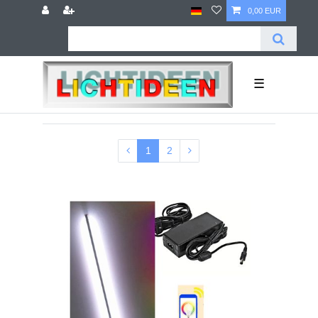
0,00 EUR
☰
1
2