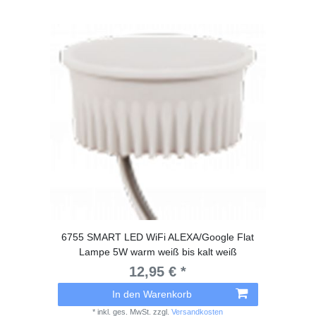
6755 SMART LED WiFi ALEXA/Google Flat
Lampe 5W warm weiß bis kalt weiß
12,95 € *
In den Warenkorb
*
inkl. ges. MwSt.
zzgl.
Versandkosten