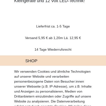
Kleingeräte und 12 Volt LED-Technik!
Lieferfrist ca. 1-5 Tage
Versand 5,95 € ab 1,20m Lä. 12,95 €
14 Tage Wiederrufsrecht
SHOP
Altgeräte Verordnung
Wir verwenden Cookies und ähnliche Technologien
Battrerie Gesetz
auf unserer Website und verarbeiten
Fragen und Antworten
personenbezogene Daten von Besucher:innen
Zahlungsarten
unserer Webseite (z.B. IP-Adresse), um z.B. Inhalte
und Anzeigen zu personalisieren, Medien von
MEIN KONTO
Drittanbietern einzubinden oder Zugriffe auf unsere
Altgeräte Verordnung
Website zu analysieren. Die Datenverarbeitung
Login