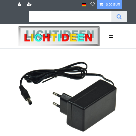
0,00 EUR
☰