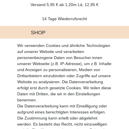
Versand 5,95 € ab 1,20m Lä. 12,95 €
14 Tage Wiederrufsrecht
SHOP
Altgeräte Verordnung
Wir verwenden Cookies und ähnliche Technologien
Battrerie Gesetz
auf unserer Website und verarbeiten
Fragen und Antworten
personenbezogene Daten von Besucher:innen
Zahlungsarten
unserer Webseite (z.B. IP-Adresse), um z.B. Inhalte
und Anzeigen zu personalisieren, Medien von
MEIN KONTO
Drittanbietern einzubinden oder Zugriffe auf unsere
Altgeräte Verordnung
Website zu analysieren. Die Datenverarbeitung
Login
erfolgt erst durch gesetzte Cookies. Wir teilen diese
Registrieren
Daten mit Dritten, die wir in den Einstellungen
benennen.
Vertrag widerrufen
Die Datenverarbeitung kann mit Einwilligung oder
aufgrund eines berechtigten Interesses erfolgen.
Die Zustimmung kann erteilt oder abgelehnt
SERVICE
werden. Es besteht das Recht, nicht einzuwilligen