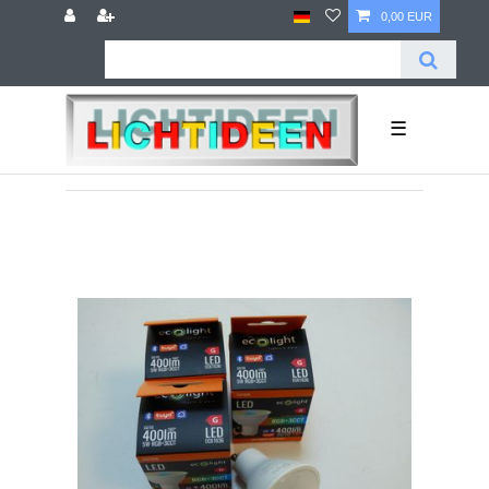
0,00 EUR
☰