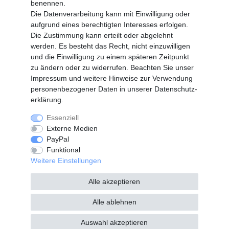
benennen.
Vertrag widerrufen
Die Datenverarbeitung kann mit Einwilligung oder
aufgrund eines berechtigten Interesses erfolgen.
Die Zustimmung kann erteilt oder abgelehnt
SERVICE
werden. Es besteht das Recht, nicht einzuwilligen
Info Material als PDF
und die Einwilligung zu einem späteren Zeitpunkt
Versand
zu ändern oder zu widerrufen. Beachten Sie unser
Rückrufe
Impressum
und weitere Hinweise zur Verwendung
Galerie
personenbezogener Daten in unserer
Daten­schutz­
erklärung
.
Essenziell
Widerrufs­recht
Widerrufs­formular
Externe Medien
PayPal
Funktional
Impressum
Daten­schutz­erklärung
Weitere Einstellungen
Alle akzeptieren
AGB
Kontakt
Alle ablehnen
Auswahl akzeptieren