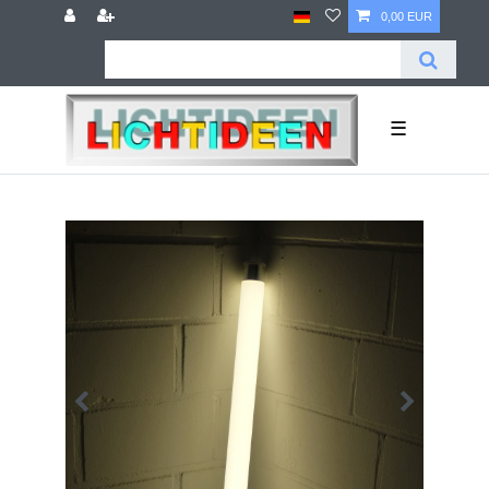
0,00 EUR
☰