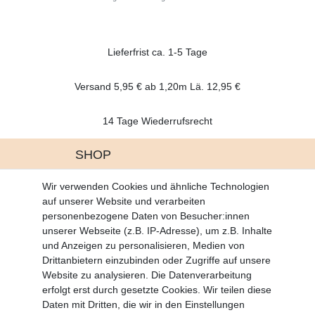
Lieferfrist ca. 1-5 Tage
Versand 5,95 € ab 1,20m Lä. 12,95 €
14 Tage Wiederrufsrecht
SHOP
Altgeräte Verordnung
Wir verwenden Cookies und ähnliche Technologien
Battrerie Gesetz
auf unserer Website und verarbeiten
Fragen und Antworten
personenbezogene Daten von Besucher:innen
Zahlungsarten
unserer Webseite (z.B. IP-Adresse), um z.B. Inhalte
und Anzeigen zu personalisieren, Medien von
MEIN KONTO
Drittanbietern einzubinden oder Zugriffe auf unsere
Altgeräte Verordnung
Website zu analysieren. Die Datenverarbeitung
Login
erfolgt erst durch gesetzte Cookies. Wir teilen diese
Registrieren
Daten mit Dritten, die wir in den Einstellungen