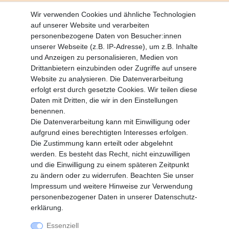
Altgeräte Verordnung
Wir verwenden Cookies und ähnliche Technologien
Battrerie Gesetz
auf unserer Website und verarbeiten
Fragen und Antworten
personenbezogene Daten von Besucher:innen
Zahlungsarten
unserer Webseite (z.B. IP-Adresse), um z.B. Inhalte
und Anzeigen zu personalisieren, Medien von
MEIN KONTO
Drittanbietern einzubinden oder Zugriffe auf unsere
Altgeräte Verordnung
Website zu analysieren. Die Datenverarbeitung
Login
erfolgt erst durch gesetzte Cookies. Wir teilen diese
Registrieren
Daten mit Dritten, die wir in den Einstellungen
benennen.
Vertrag widerrufen
Die Datenverarbeitung kann mit Einwilligung oder
aufgrund eines berechtigten Interesses erfolgen.
Die Zustimmung kann erteilt oder abgelehnt
SERVICE
werden. Es besteht das Recht, nicht einzuwilligen
Info Material als PDF
und die Einwilligung zu einem späteren Zeitpunkt
Versand
zu ändern oder zu widerrufen. Beachten Sie unser
Rückrufe
Impressum
und weitere Hinweise zur Verwendung
Galerie
personenbezogener Daten in unserer
Daten­schutz­
erklärung
.
Essenziell