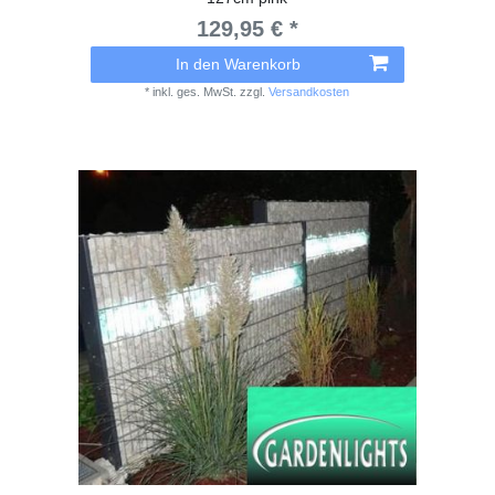
129,95 € *
In den Warenkorb
*
inkl. ges. MwSt.
zzgl.
Versandkosten