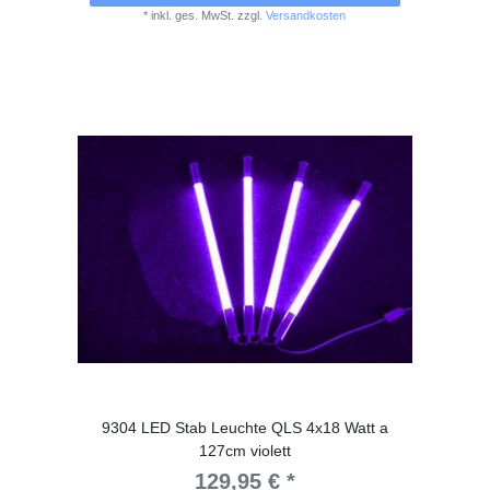
*
inkl. ges. MwSt.
zzgl.
Versandkosten
9304 LED Stab Leuchte QLS 4x18 Watt a
127cm violett
129,95 € *