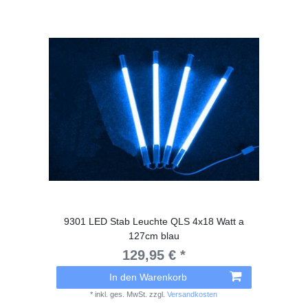
9301 LED Stab Leuchte QLS 4x18 Watt a
127cm blau
129,95 € *
In den Warenkorb
*
inkl. ges. MwSt.
zzgl.
Versandkosten