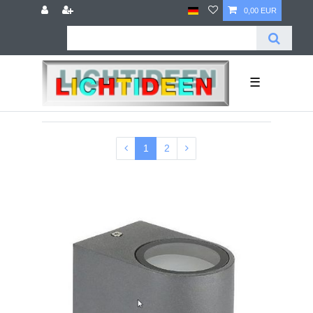
0,00 EUR
☰
1
2