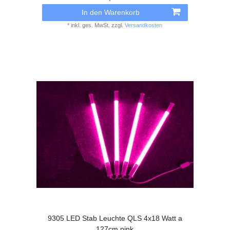
In den Warenkorb
*
inkl. ges. MwSt.
zzgl.
Versandkosten
9305 LED Stab Leuchte QLS 4x18 Watt a
127cm pink