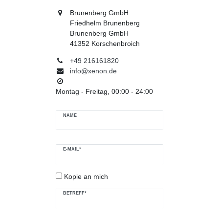
Brunenberg GmbH
Friedhelm Brunenberg
Brunenberg GmbH
41352 Korschenbroich
+49 216161820
info@xenon.de
Montag - Freitag, 00:00 - 24:00
Ceres::Template.mailFormHoneypotLabel
NAME
E-MAIL*
Kopie an mich
BETREFF*