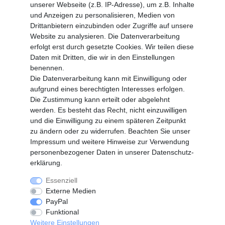
unserer Webseite (z.B. IP-Adresse), um z.B. Inhalte
und Anzeigen zu personalisieren, Medien von
MEIN KONTO
Drittanbietern einzubinden oder Zugriffe auf unsere
Altgeräte Verordnung
Website zu analysieren. Die Datenverarbeitung
Login
erfolgt erst durch gesetzte Cookies. Wir teilen diese
Registrieren
Daten mit Dritten, die wir in den Einstellungen
benennen.
Vertrag widerrufen
Die Datenverarbeitung kann mit Einwilligung oder
aufgrund eines berechtigten Interesses erfolgen.
Die Zustimmung kann erteilt oder abgelehnt
SERVICE
werden. Es besteht das Recht, nicht einzuwilligen
Info Material als PDF
und die Einwilligung zu einem späteren Zeitpunkt
Versand
zu ändern oder zu widerrufen. Beachten Sie unser
Rückrufe
Impressum
und weitere Hinweise zur Verwendung
Galerie
personenbezogener Daten in unserer
Daten­schutz­
erklärung
.
Essenziell
Widerrufs­recht
Widerrufs­formular
Externe Medien
PayPal
Funktional
Impressum
Daten­schutz­erklärung
Weitere Einstellungen