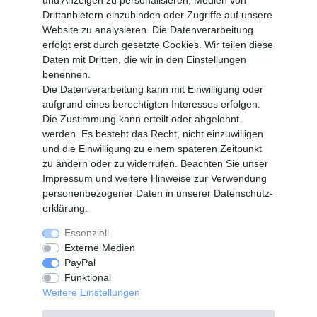
und Anzeigen zu personalisieren, Medien von
MEIN KONTO
Drittanbietern einzubinden oder Zugriffe auf unsere
Altgeräte Verordnung
Website zu analysieren. Die Datenverarbeitung
Login
erfolgt erst durch gesetzte Cookies. Wir teilen diese
Registrieren
Daten mit Dritten, die wir in den Einstellungen
benennen.
Vertrag widerrufen
Die Datenverarbeitung kann mit Einwilligung oder
aufgrund eines berechtigten Interesses erfolgen.
Die Zustimmung kann erteilt oder abgelehnt
SERVICE
werden. Es besteht das Recht, nicht einzuwilligen
Info Material als PDF
und die Einwilligung zu einem späteren Zeitpunkt
Versand
zu ändern oder zu widerrufen. Beachten Sie unser
Rückrufe
Impressum
und weitere Hinweise zur Verwendung
Galerie
personenbezogener Daten in unserer
Daten­schutz­
erklärung
.
Essenziell
Widerrufs­recht
Widerrufs­formular
Externe Medien
PayPal
Funktional
Impressum
Daten­schutz­erklärung
Weitere Einstellungen