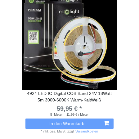
4924 LED IC-Digital COB Band 24V 18Watt
5m 3000-6000K Warm-KaltWeiß
59,95 € *
5
Meter
| 11,99 € / Meter
In den Warenkorb
*
inkl. ges. MwSt.
zzgl.
Versandkosten