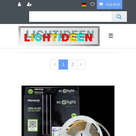
0,00 EUR
☰
1
2