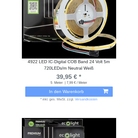
4922 LED IC-Digital COB Band 24 Volt 5m
720LEDs/m Neutral Weiß
39,95 € *
5
Meter
| 7,99 € / Meter
In den Warenkorb
*
inkl. ges. MwSt.
zzgl.
Versandkosten