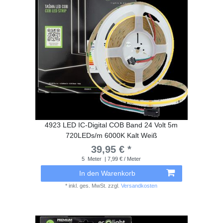
4923 LED IC-Digital COB Band 24 Volt 5m
720LEDs/m 6000K Kalt Weiß
39,95 € *
5
Meter
| 7,99 € / Meter
In den Warenkorb
*
inkl. ges. MwSt.
zzgl.
Versandkosten