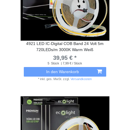
4921 LED IC-Digital COB Band 24 Volt 5m
720LEDs/m 3000K Warm Weiß
39,95 € *
5
Stück
| 7,99 € / Stück
In den Warenkorb
*
inkl. ges. MwSt.
zzgl.
Versandkosten