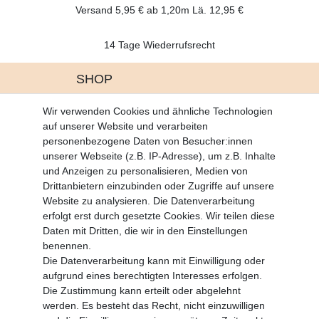
Versand 5,95 € ab 1,20m Lä. 12,95 €
14 Tage Wiederrufsrecht
SHOP
Altgeräte Verordnung
Wir verwenden Cookies und ähnliche Technologien
Battrerie Gesetz
auf unserer Website und verarbeiten
Fragen und Antworten
personenbezogene Daten von Besucher:innen
Zahlungsarten
unserer Webseite (z.B. IP-Adresse), um z.B. Inhalte
und Anzeigen zu personalisieren, Medien von
MEIN KONTO
Drittanbietern einzubinden oder Zugriffe auf unsere
Altgeräte Verordnung
Website zu analysieren. Die Datenverarbeitung
Login
erfolgt erst durch gesetzte Cookies. Wir teilen diese
Registrieren
Daten mit Dritten, die wir in den Einstellungen
benennen.
Vertrag widerrufen
Die Datenverarbeitung kann mit Einwilligung oder
aufgrund eines berechtigten Interesses erfolgen.
Die Zustimmung kann erteilt oder abgelehnt
SERVICE
werden. Es besteht das Recht, nicht einzuwilligen