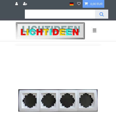
0,00 EUR
☰