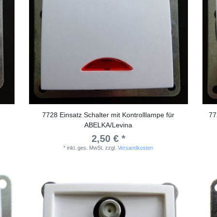
7728 Einsatz Schalter mit Kontrolllampe für
77
ABELKA/Levina
2,50 € *
*
inkl. ges. MwSt.
zzgl.
Versandkosten