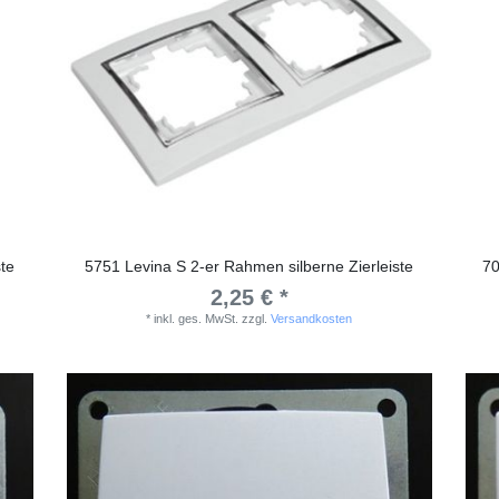
te
5751 Levina S 2-er Rahmen silberne Zierleiste
70
2,25 € *
*
inkl. ges. MwSt.
zzgl.
Versandkosten