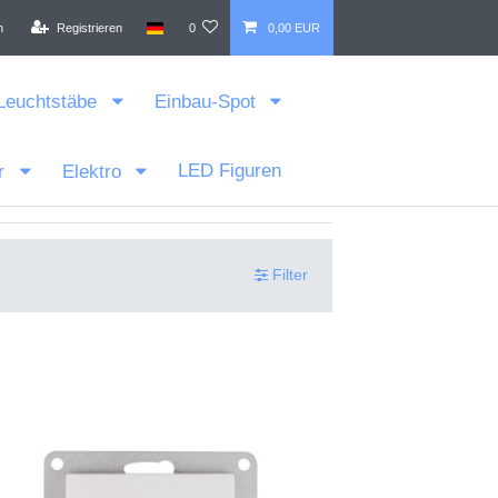
n
Registrieren
0
0,00 EUR
Leuchtstäbe
Einbau-Spot
LED Figuren
r
Elektro
Filter