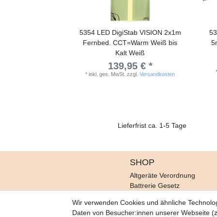
5354 LED DigiStab VISION 2x1m
53
Fernbed. CCT=Warm Weiß bis
5
Kalt Weiß
139,95 € *
*
inkl. ges. MwSt.
zzgl.
Versandkosten
Lieferfrist ca. 1-5 Tage
SHOP
Altgeräte Verordnung
Battrerie Gesetz
Fragen und Antworten
Wir verwenden Cookies und ähnliche Technolo
Zahlungsarten
Daten von Besucher:innen unserer Webseite (z.