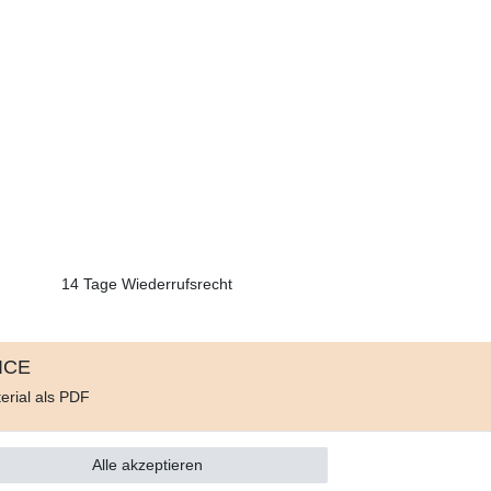
14 Tage Wiederrufsrecht
ICE
erial als PDF
d
e
Alle akzeptieren