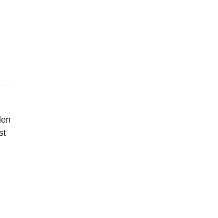
den
st