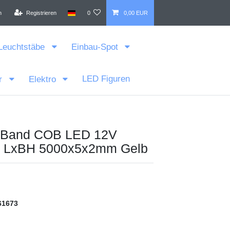
n
Registrieren
0
0,00 EUR
Leuchtstäbe
Einbau-Spot
LED Figuren
r
Elektro
 Band COB LED 12V
 LxBH 5000x5x2mm Gelb
61673