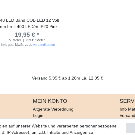
48 LED Band COB LED 12 Volt
mm breit 400 LED/m IP20 Pink
19,95 € *
5
Meter
| 3,99 € / Meter
*
inkl. ges. MwSt.
zzgl.
Versandkosten
Versand 5,95 € ab 1,20m Lä. 12,95 €
MEIN KONTO
SERV
Altgeräte Verordnung
Info Mat
Login
Versan
Registrieren
Rückruf
gien auf unserer Website und verarbeiten personenbezogene
Galerie
B. IP-Adresse), um z.B. Inhalte und Anzeigen zu