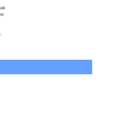
tab
is
n