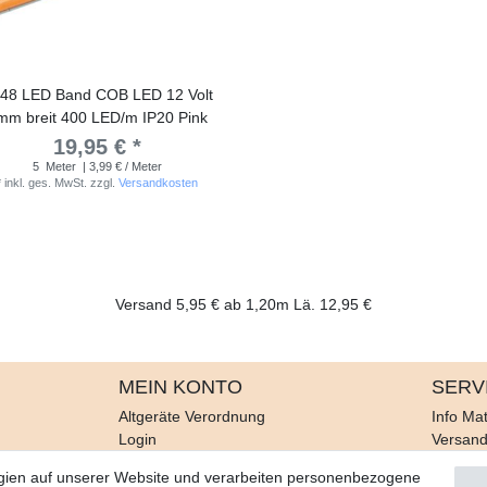
48 LED Band COB LED 12 Volt
mm breit 400 LED/m IP20 Pink
19,95 € *
5
Meter
| 3,99 € / Meter
*
inkl. ges. MwSt.
zzgl.
Versandkosten
Versand 5,95 € ab 1,20m Lä. 12,95 €
MEIN KONTO
SERV
Altgeräte Verordnung
Info Mat
Login
Versan
Registrieren
Rückruf
gien auf unserer Website und verarbeiten personenbezogene
Galerie