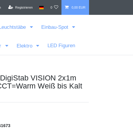
n
Registrieren
0
0,00 EUR
Leuchtstäbe
Einbau-Spot
LED Figuren
r
Elektro
DigiStab VISION 2x1m
CCT=Warm Weiß bis Kalt
61673