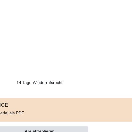
14 Tage Wiederrufsrecht
ICE
erial als PDF
d
e
Alle akzeptieren