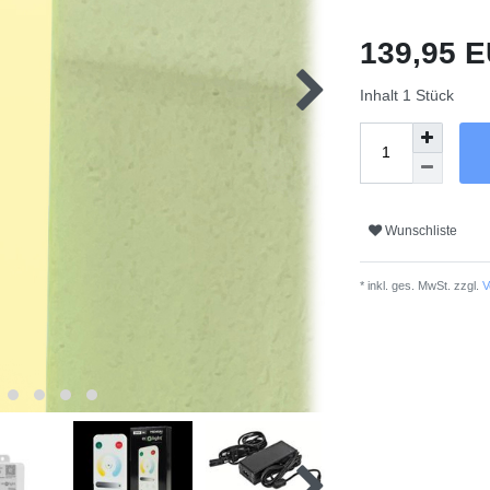
139,95 
Inhalt
1
Stück
Wunschliste
* inkl. ges. MwSt. zzgl.
V