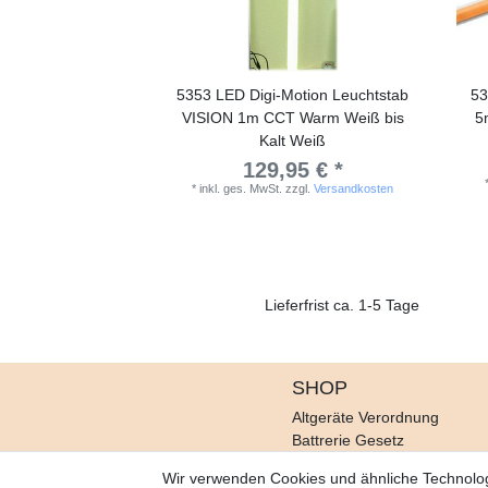
5353 LED Digi-Motion Leuchtstab
53
VISION 1m CCT Warm Weiß bis
5
Kalt Weiß
129,95 € *
*
inkl. ges. MwSt.
zzgl.
Versandkosten
Lieferfrist ca. 1-5 Tage
SHOP
Altgeräte Verordnung
Battrerie Gesetz
Fragen und Antworten
Wir verwenden Cookies und ähnliche Technolo
Zahlungsarten