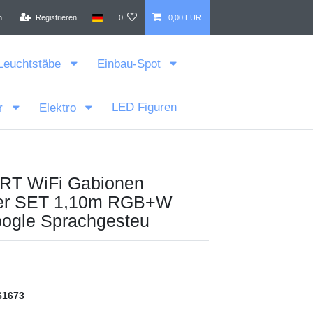
n
Registrieren
0
0,00 EUR
Leuchtstäbe
Einbau-Spot
LED Figuren
r
Elektro
RT WiFi Gabionen
2er SET 1,10m RGB+W
ogle Sprachgesteu
61673