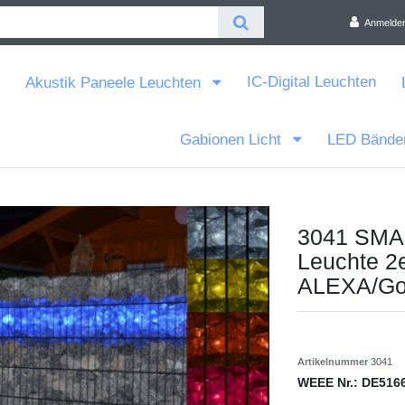
Anmelde
IC-Digital Leuchten
Akustik Paneele Leuchten
Gabionen Licht
LED Bände
3041 SMA
Leuchte 
ALEXA/Go
Artikelnummer
3041
WEEE Nr.:
DE516