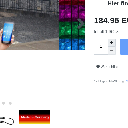
Hier fi
184,95 
Inhalt
1
Stück
Wunschliste
* inkl. ges. MwSt. zzgl.
V