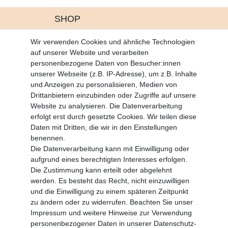
SHOP
Altgeräte Verordnung
Wir verwenden Cookies und ähnliche Technologien
Battrerie Gesetz
auf unserer Website und verarbeiten
Fragen und Antworten
personenbezogene Daten von Besucher:innen
Zahlungsarten
unserer Webseite (z.B. IP-Adresse), um z.B. Inhalte
und Anzeigen zu personalisieren, Medien von
MEIN KONTO
Drittanbietern einzubinden oder Zugriffe auf unsere
Altgeräte Verordnung
Website zu analysieren. Die Datenverarbeitung
Login
erfolgt erst durch gesetzte Cookies. Wir teilen diese
Registrieren
Daten mit Dritten, die wir in den Einstellungen
benennen.
Vertrag widerrufen
Die Datenverarbeitung kann mit Einwilligung oder
aufgrund eines berechtigten Interesses erfolgen.
Die Zustimmung kann erteilt oder abgelehnt
SERVICE
werden. Es besteht das Recht, nicht einzuwilligen
Info Material als PDF
und die Einwilligung zu einem späteren Zeitpunkt
Versand
zu ändern oder zu widerrufen. Beachten Sie unser
Rückrufe
Impressum
und weitere Hinweise zur Verwendung
Galerie
personenbezogener Daten in unserer
Daten­schutz­