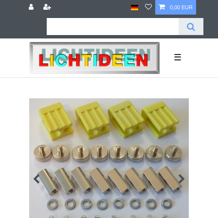
0,00 EUR
☰