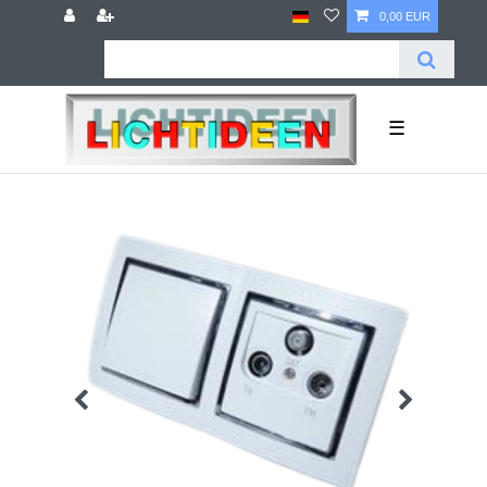
0,00 EUR
☰