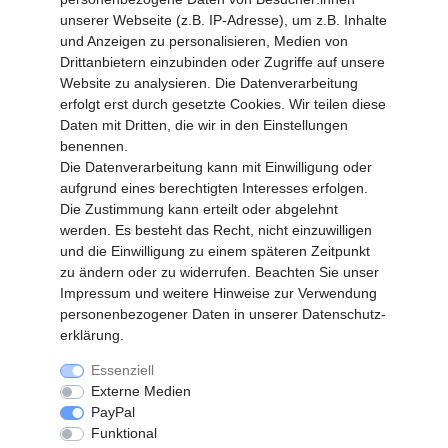
Zahlungsarten
unserer Webseite (z.B. IP-Adresse), um z.B. Inhalte
und Anzeigen zu personalisieren, Medien von
MEIN KONTO
Drittanbietern einzubinden oder Zugriffe auf unsere
Altgeräte Verordnung
Website zu analysieren. Die Datenverarbeitung
Login
erfolgt erst durch gesetzte Cookies. Wir teilen diese
Registrieren
Daten mit Dritten, die wir in den Einstellungen
benennen.
Vertrag widerrufen
Die Datenverarbeitung kann mit Einwilligung oder
aufgrund eines berechtigten Interesses erfolgen.
Die Zustimmung kann erteilt oder abgelehnt
SERVICE
werden. Es besteht das Recht, nicht einzuwilligen
Info Material als PDF
und die Einwilligung zu einem späteren Zeitpunkt
Versand
zu ändern oder zu widerrufen. Beachten Sie unser
Rückrufe
Impressum
und weitere Hinweise zur Verwendung
Galerie
personenbezogener Daten in unserer
Daten­schutz­
erklärung
.
Essenziell
Widerrufs­recht
Widerrufs­formular
Externe Medien
PayPal
Funktional
Impressum
Daten­schutz­erklärung