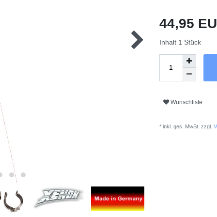
44,95 E
Inhalt
1
Stück
Wunschliste
* inkl. ges. MwSt. zzgl.
V