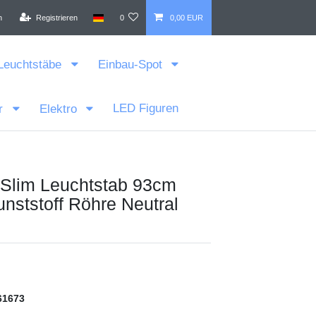
n
Registrieren
0
0,00 EUR
Leuchtstäbe
Einbau-Spot
LED Figuren
r
Elektro
Slim Leuchtstab 93cm
ststoff Röhre Neutral
61673