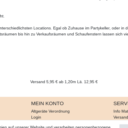
ht.
terschiedlichsten Locations. Egal ob Zuhause im Partykeller, oder in d
tsräumen bis hin zu Verkaufsräumen und Schaufenstern lassen sich vi
Versand 5,95 € ab 1,20m Lä. 12,95 €
MEIN KONTO
SERV
Altgeräte Verordnung
Info Mat
Login
Versan
Registrieren
Rückruf
gien auf unserer Website und verarbeiten personenbezogene