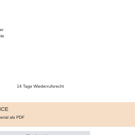
er
ele
14 Tage Wiederrufsrecht
ICE
erial als PDF
d
e