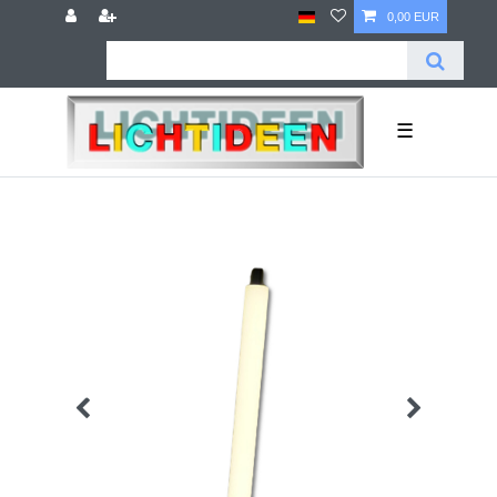
0,00 EUR
☰