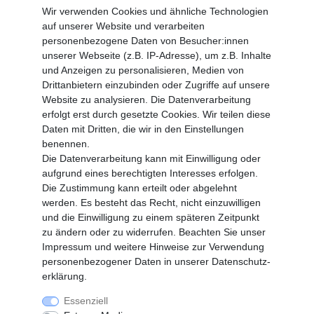
Wir verwenden Cookies und ähnliche Technologien
Battrerie Gesetz
auf unserer Website und verarbeiten
Fragen und Antworten
personenbezogene Daten von Besucher:innen
Zahlungsarten
unserer Webseite (z.B. IP-Adresse), um z.B. Inhalte
und Anzeigen zu personalisieren, Medien von
MEIN KONTO
Drittanbietern einzubinden oder Zugriffe auf unsere
Altgeräte Verordnung
Website zu analysieren. Die Datenverarbeitung
Login
erfolgt erst durch gesetzte Cookies. Wir teilen diese
Registrieren
Daten mit Dritten, die wir in den Einstellungen
benennen.
Vertrag widerrufen
Die Datenverarbeitung kann mit Einwilligung oder
aufgrund eines berechtigten Interesses erfolgen.
Die Zustimmung kann erteilt oder abgelehnt
SERVICE
werden. Es besteht das Recht, nicht einzuwilligen
Info Material als PDF
und die Einwilligung zu einem späteren Zeitpunkt
Versand
zu ändern oder zu widerrufen. Beachten Sie unser
Rückrufe
Impressum
und weitere Hinweise zur Verwendung
Galerie
personenbezogener Daten in unserer
Daten­schutz­
erklärung
.
Essenziell
Widerrufs­recht
Widerrufs­formular