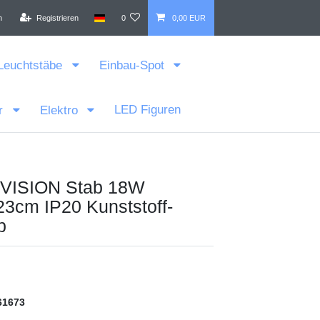
n
Registrieren
0
0,00 EUR
Leuchtstäbe
Einbau-Spot
LED Figuren
r
Elektro
 VISION Stab 18W
3cm IP20 Kunststoff-
b
61673