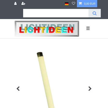
0,00 EUR
☰