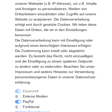
unserer Webseite (z.B. IP-Adresse), um z.B. Inhalte
und Anzeigen zu personalisieren, Medien von
MEIN KONTO
Drittanbietern einzubinden oder Zugriffe auf unsere
Altgeräte Verordnung
Website zu analysieren. Die Datenverarbeitung
Login
erfolgt erst durch gesetzte Cookies. Wir teilen diese
Registrieren
Daten mit Dritten, die wir in den Einstellungen
benennen.
Vertrag widerrufen
Die Datenverarbeitung kann mit Einwilligung oder
aufgrund eines berechtigten Interesses erfolgen.
Die Zustimmung kann erteilt oder abgelehnt
SERVICE
werden. Es besteht das Recht, nicht einzuwilligen
Info Material als PDF
und die Einwilligung zu einem späteren Zeitpunkt
Versand
zu ändern oder zu widerrufen. Beachten Sie unser
Rückrufe
Impressum
und weitere Hinweise zur Verwendung
Galerie
personenbezogener Daten in unserer
Daten­schutz­
erklärung
.
Essenziell
Widerrufs­recht
Widerrufs­formular
Externe Medien
PayPal
Funktional
Impressum
Daten­schutz­erklärung