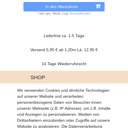
In den Warenkorb
*
inkl. ges. MwSt.
zzgl.
Versandkosten
Lieferfrist ca. 1-5 Tage
Versand 5,95 € ab 1,20m Lä. 12,95 €
14 Tage Wiederrufsrecht
SHOP
Altgeräte Verordnung
Wir verwenden Cookies und ähnliche Technologien
Battrerie Gesetz
auf unserer Website und verarbeiten
Fragen und Antworten
personenbezogene Daten von Besucher:innen
Zahlungsarten
unserer Webseite (z.B. IP-Adresse), um z.B. Inhalte
und Anzeigen zu personalisieren, Medien von
MEIN KONTO
Drittanbietern einzubinden oder Zugriffe auf unsere
Altgeräte Verordnung
Website zu analysieren. Die Datenverarbeitung