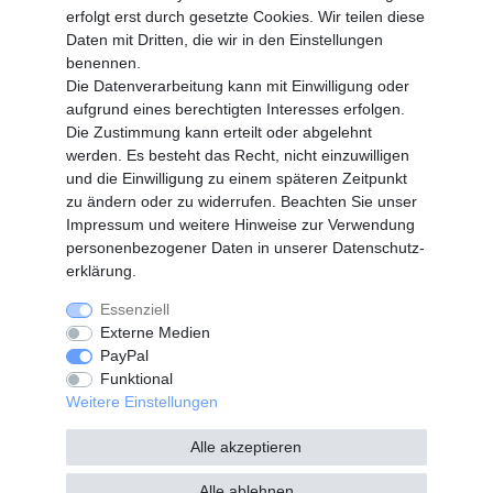
Login
erfolgt erst durch gesetzte Cookies. Wir teilen diese
Registrieren
Daten mit Dritten, die wir in den Einstellungen
benennen.
Vertrag widerrufen
Die Datenverarbeitung kann mit Einwilligung oder
aufgrund eines berechtigten Interesses erfolgen.
Die Zustimmung kann erteilt oder abgelehnt
SERVICE
werden. Es besteht das Recht, nicht einzuwilligen
Info Material als PDF
und die Einwilligung zu einem späteren Zeitpunkt
Versand
zu ändern oder zu widerrufen. Beachten Sie unser
Rückrufe
Impressum
und weitere Hinweise zur Verwendung
Galerie
personenbezogener Daten in unserer
Daten­schutz­
erklärung
.
Essenziell
Widerrufs­recht
Widerrufs­formular
Externe Medien
PayPal
Funktional
Impressum
Daten­schutz­erklärung
Weitere Einstellungen
Alle akzeptieren
AGB
Kontakt
Alle ablehnen