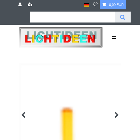
0,00 EUR
☰