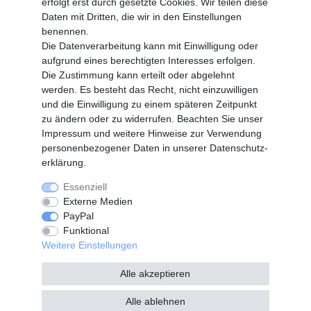
erfolgt erst durch gesetzte Cookies. Wir teilen diese
Registrieren
Daten mit Dritten, die wir in den Einstellungen
benennen.
Vertrag widerrufen
Die Datenverarbeitung kann mit Einwilligung oder
aufgrund eines berechtigten Interesses erfolgen.
Die Zustimmung kann erteilt oder abgelehnt
SERVICE
werden. Es besteht das Recht, nicht einzuwilligen
Info Material als PDF
und die Einwilligung zu einem späteren Zeitpunkt
Versand
zu ändern oder zu widerrufen. Beachten Sie unser
Rückrufe
Impressum
und weitere Hinweise zur Verwendung
Galerie
personenbezogener Daten in unserer
Daten­schutz­
erklärung
.
Essenziell
Widerrufs­recht
Widerrufs­formular
Externe Medien
PayPal
Funktional
Impressum
Daten­schutz­erklärung
Weitere Einstellungen
Alle akzeptieren
AGB
Kontakt
Alle ablehnen