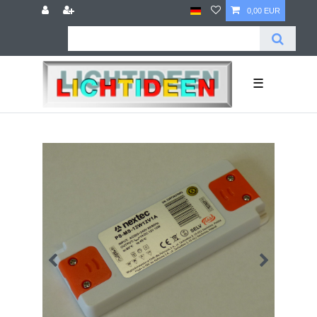
0,00 EUR
☰