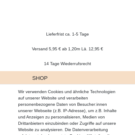
Lieferfrist ca. 1-5 Tage
Versand 5,95 € ab 1,20m Lä. 12,95 €
14 Tage Wiederrufsrecht
SHOP
Altgeräte Verordnung
Wir verwenden Cookies und ähnliche Technologien
Battrerie Gesetz
auf unserer Website und verarbeiten
Fragen und Antworten
personenbezogene Daten von Besucher:innen
Zahlungsarten
unserer Webseite (z.B. IP-Adresse), um z.B. Inhalte
und Anzeigen zu personalisieren, Medien von
MEIN KONTO
Drittanbietern einzubinden oder Zugriffe auf unsere
Altgeräte Verordnung
Website zu analysieren. Die Datenverarbeitung
Login