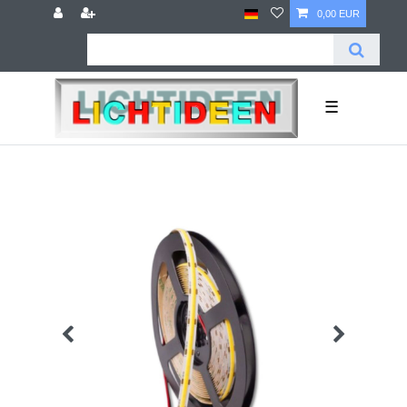
0,00 EUR
☰