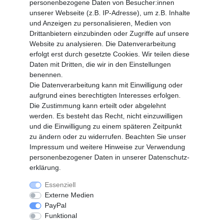
personenbezogene Daten von Besucher:innen
Zahlungsarten
unserer Webseite (z.B. IP-Adresse), um z.B. Inhalte
und Anzeigen zu personalisieren, Medien von
MEIN KONTO
Drittanbietern einzubinden oder Zugriffe auf unsere
Altgeräte Verordnung
Website zu analysieren. Die Datenverarbeitung
Login
erfolgt erst durch gesetzte Cookies. Wir teilen diese
Registrieren
Daten mit Dritten, die wir in den Einstellungen
benennen.
Vertrag widerrufen
Die Datenverarbeitung kann mit Einwilligung oder
aufgrund eines berechtigten Interesses erfolgen.
Die Zustimmung kann erteilt oder abgelehnt
SERVICE
werden. Es besteht das Recht, nicht einzuwilligen
Info Material als PDF
und die Einwilligung zu einem späteren Zeitpunkt
Versand
zu ändern oder zu widerrufen. Beachten Sie unser
Rückrufe
Impressum
und weitere Hinweise zur Verwendung
Galerie
personenbezogener Daten in unserer
Daten­schutz­
erklärung
.
Essenziell
Widerrufs­recht
Widerrufs­formular
Externe Medien
PayPal
Funktional