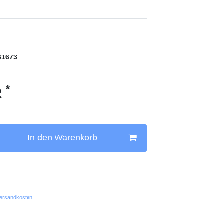
61673
*
R
In den Warenkorb
ersandkosten