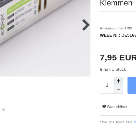
Klemmen
Artikelnummer
4790
WEEE Nr.:
DE516
7,95 EU
Inhalt
1
Stück
Wunschliste
* inkl. ges. MwSt. zzgl.
V