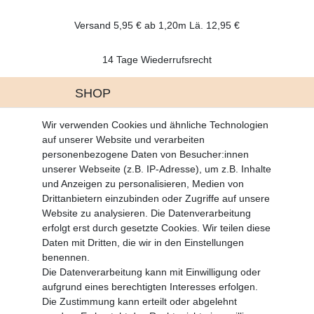
Versand 5,95 € ab 1,20m Lä. 12,95 €
14 Tage Wiederrufsrecht
SHOP
Altgeräte Verordnung
Wir verwenden Cookies und ähnliche Technologien
Battrerie Gesetz
auf unserer Website und verarbeiten
Fragen und Antworten
personenbezogene Daten von Besucher:innen
Zahlungsarten
unserer Webseite (z.B. IP-Adresse), um z.B. Inhalte
und Anzeigen zu personalisieren, Medien von
MEIN KONTO
Drittanbietern einzubinden oder Zugriffe auf unsere
Altgeräte Verordnung
Website zu analysieren. Die Datenverarbeitung
Login
erfolgt erst durch gesetzte Cookies. Wir teilen diese
Registrieren
Daten mit Dritten, die wir in den Einstellungen
benennen.
Vertrag widerrufen
Die Datenverarbeitung kann mit Einwilligung oder
aufgrund eines berechtigten Interesses erfolgen.
Die Zustimmung kann erteilt oder abgelehnt
SERVICE