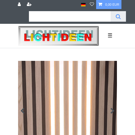
0,00 EUR
☰