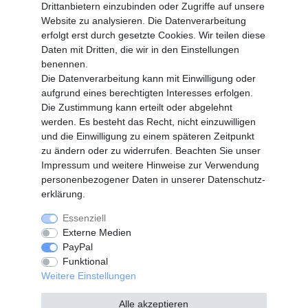
Drittanbietern einzubinden oder Zugriffe auf unsere
Altgeräte Verordnung
Website zu analysieren. Die Datenverarbeitung
Login
erfolgt erst durch gesetzte Cookies. Wir teilen diese
Registrieren
Daten mit Dritten, die wir in den Einstellungen
benennen.
Vertrag widerrufen
Die Datenverarbeitung kann mit Einwilligung oder
aufgrund eines berechtigten Interesses erfolgen.
Die Zustimmung kann erteilt oder abgelehnt
SERVICE
werden. Es besteht das Recht, nicht einzuwilligen
Info Material als PDF
und die Einwilligung zu einem späteren Zeitpunkt
Versand
zu ändern oder zu widerrufen. Beachten Sie unser
Rückrufe
Impressum
und weitere Hinweise zur Verwendung
Galerie
personenbezogener Daten in unserer
Daten­schutz­
erklärung
.
Essenziell
Widerrufs­recht
Widerrufs­formular
Externe Medien
PayPal
Funktional
Impressum
Daten­schutz­erklärung
Weitere Einstellungen
Alle akzeptieren