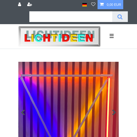
0,00 EUR
☰