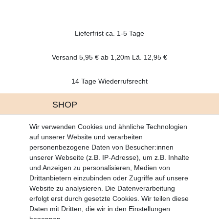
Lieferfrist ca. 1-5 Tage
Versand 5,95 € ab 1,20m Lä. 12,95 €
14 Tage Wiederrufsrecht
SHOP
Altgeräte Verordnung
Wir verwenden Cookies und ähnliche Technologien
Battrerie Gesetz
auf unserer Website und verarbeiten
Fragen und Antworten
personenbezogene Daten von Besucher:innen
Zahlungsarten
unserer Webseite (z.B. IP-Adresse), um z.B. Inhalte
und Anzeigen zu personalisieren, Medien von
MEIN KONTO
Drittanbietern einzubinden oder Zugriffe auf unsere
Altgeräte Verordnung
Website zu analysieren. Die Datenverarbeitung
Login
erfolgt erst durch gesetzte Cookies. Wir teilen diese
Registrieren
Daten mit Dritten, die wir in den Einstellungen