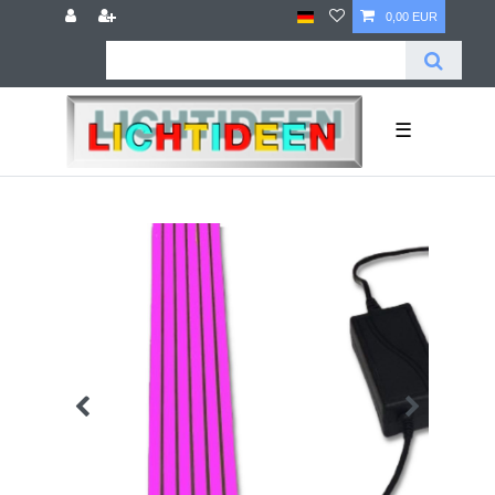
0,00 EUR
☰