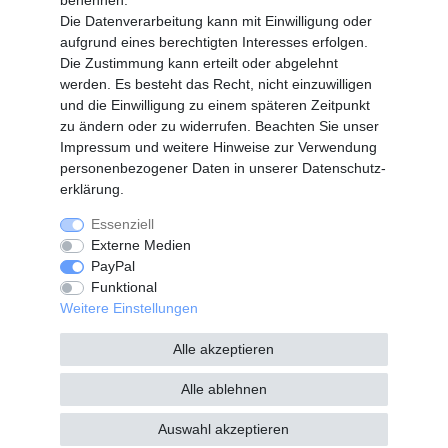
benennen.
Vertrag widerrufen
Die Datenverarbeitung kann mit Einwilligung oder
aufgrund eines berechtigten Interesses erfolgen.
Die Zustimmung kann erteilt oder abgelehnt
SERVICE
werden. Es besteht das Recht, nicht einzuwilligen
Info Material als PDF
und die Einwilligung zu einem späteren Zeitpunkt
Versand
zu ändern oder zu widerrufen. Beachten Sie unser
Rückrufe
Impressum
und weitere Hinweise zur Verwendung
Galerie
personenbezogener Daten in unserer
Daten­schutz­
erklärung
.
Essenziell
Widerrufs­recht
Widerrufs­formular
Externe Medien
PayPal
Funktional
Impressum
Daten­schutz­erklärung
Weitere Einstellungen
Alle akzeptieren
AGB
Kontakt
Alle ablehnen
Auswahl akzeptieren