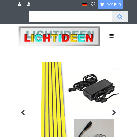
0,00 EUR
☰