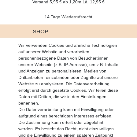
Versand 5,95 € ab 1,20m Lä. 12,95 €
14 Tage Wiederrufsrecht
SHOP
Altgeräte Verordnung
Wir verwenden Cookies und ähnliche Technologien
Battrerie Gesetz
auf unserer Website und verarbeiten
Fragen und Antworten
personenbezogene Daten von Besucher:innen
Zahlungsarten
unserer Webseite (z.B. IP-Adresse), um z.B. Inhalte
und Anzeigen zu personalisieren, Medien von
MEIN KONTO
Drittanbietern einzubinden oder Zugriffe auf unsere
Altgeräte Verordnung
Website zu analysieren. Die Datenverarbeitung
Login
erfolgt erst durch gesetzte Cookies. Wir teilen diese
Registrieren
Daten mit Dritten, die wir in den Einstellungen
benennen.
Vertrag widerrufen
Die Datenverarbeitung kann mit Einwilligung oder
aufgrund eines berechtigten Interesses erfolgen.
Die Zustimmung kann erteilt oder abgelehnt
SERVICE
werden. Es besteht das Recht, nicht einzuwilligen
Info Material als PDF
und die Einwilligung zu einem späteren Zeitpunkt