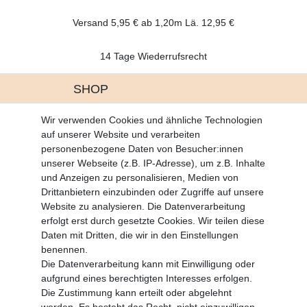
Versand 5,95 € ab 1,20m Lä. 12,95 €
14 Tage Wiederrufsrecht
SHOP
Altgeräte Verordnung
Wir verwenden Cookies und ähnliche Technologien
Battrerie Gesetz
auf unserer Website und verarbeiten
Fragen und Antworten
personenbezogene Daten von Besucher:innen
Zahlungsarten
unserer Webseite (z.B. IP-Adresse), um z.B. Inhalte
und Anzeigen zu personalisieren, Medien von
MEIN KONTO
Drittanbietern einzubinden oder Zugriffe auf unsere
Altgeräte Verordnung
Website zu analysieren. Die Datenverarbeitung
Login
erfolgt erst durch gesetzte Cookies. Wir teilen diese
Registrieren
Daten mit Dritten, die wir in den Einstellungen
benennen.
Vertrag widerrufen
Die Datenverarbeitung kann mit Einwilligung oder
aufgrund eines berechtigten Interesses erfolgen.
Die Zustimmung kann erteilt oder abgelehnt
SERVICE