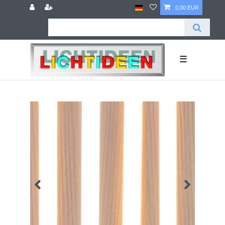
0,00 EUR
☰