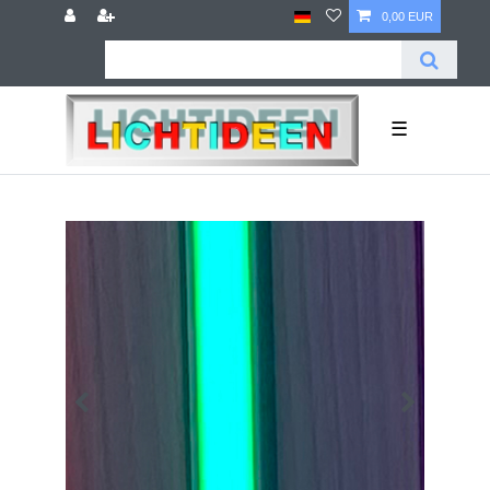
0,00 EUR
☰