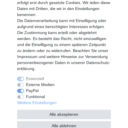
Login
erfolgt erst durch gesetzte Cookies. Wir teilen diese
Registrieren
Daten mit Dritten, die wir in den Einstellungen
benennen.
Vertrag widerrufen
Die Datenverarbeitung kann mit Einwilligung oder
aufgrund eines berechtigten Interesses erfolgen.
Die Zustimmung kann erteilt oder abgelehnt
SERVICE
werden. Es besteht das Recht, nicht einzuwilligen
Info Material als PDF
und die Einwilligung zu einem späteren Zeitpunkt
Versand
zu ändern oder zu widerrufen. Beachten Sie unser
Rückrufe
Impressum
und weitere Hinweise zur Verwendung
Galerie
personenbezogener Daten in unserer
Daten­schutz­
erklärung
.
Essenziell
Widerrufs­recht
Widerrufs­formular
Externe Medien
PayPal
Funktional
Impressum
Daten­schutz­erklärung
Weitere Einstellungen
Alle akzeptieren
AGB
Kontakt
Alle ablehnen