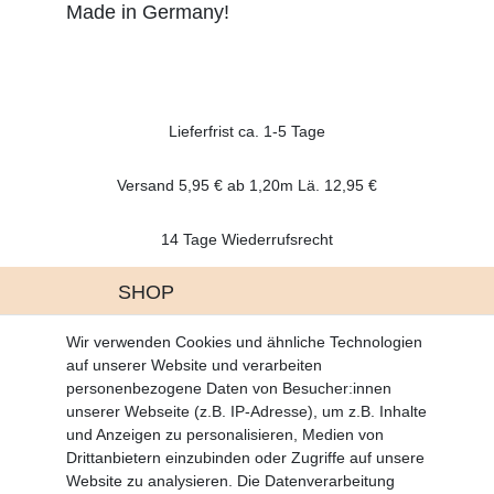
Made in Germany!
Lieferfrist ca. 1-5 Tage
Versand 5,95 € ab 1,20m Lä. 12,95 €
14 Tage Wiederrufsrecht
SHOP
Altgeräte Verordnung
Wir verwenden Cookies und ähnliche Technologien
Battrerie Gesetz
auf unserer Website und verarbeiten
Fragen und Antworten
personenbezogene Daten von Besucher:innen
Zahlungsarten
unserer Webseite (z.B. IP-Adresse), um z.B. Inhalte
und Anzeigen zu personalisieren, Medien von
MEIN KONTO
Drittanbietern einzubinden oder Zugriffe auf unsere
Altgeräte Verordnung
Website zu analysieren. Die Datenverarbeitung