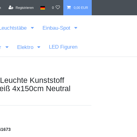
n
Registrieren
0
0,00 EUR
Leuchtstäbe
Einbau-Spot
LED Figuren
r
Elektro
Leuchte Kunststoff
eiß 4x150cm Neutral
61673