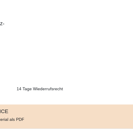
z-
14 Tage Wiederrufsrecht
ICE
erial als PDF
d
e