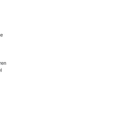
ie
ren
l