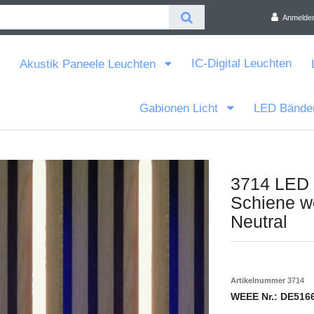
Anmelde
IC-Digital Leuchten
Akustik Paneele Leuchten
Gabionen Licht
LED Bände
3714 LED 
Schiene w
Neutral
Artikelnummer
3714
WEEE Nr.:
DE516