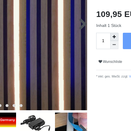
109,95 
Inhalt
1
Stück
Wunschliste
* inkl. ges. MwSt. zzgl.
V