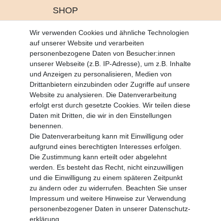
SHOP
Altgeräte Verordnung
Wir verwenden Cookies und ähnliche Technologien
Battrerie Gesetz
auf unserer Website und verarbeiten
Fragen und Antworten
personenbezogene Daten von Besucher:innen
Zahlungsarten
unserer Webseite (z.B. IP-Adresse), um z.B. Inhalte
und Anzeigen zu personalisieren, Medien von
MEIN KONTO
Drittanbietern einzubinden oder Zugriffe auf unsere
Altgeräte Verordnung
Website zu analysieren. Die Datenverarbeitung
Login
erfolgt erst durch gesetzte Cookies. Wir teilen diese
Registrieren
Daten mit Dritten, die wir in den Einstellungen
benennen.
Vertrag widerrufen
Die Datenverarbeitung kann mit Einwilligung oder
aufgrund eines berechtigten Interesses erfolgen.
Die Zustimmung kann erteilt oder abgelehnt
SERVICE
werden. Es besteht das Recht, nicht einzuwilligen
Info Material als PDF
und die Einwilligung zu einem späteren Zeitpunkt
Versand
zu ändern oder zu widerrufen. Beachten Sie unser
Rückrufe
Impressum
und weitere Hinweise zur Verwendung
Galerie
personenbezogener Daten in unserer
Daten­schutz­
erklärung
.