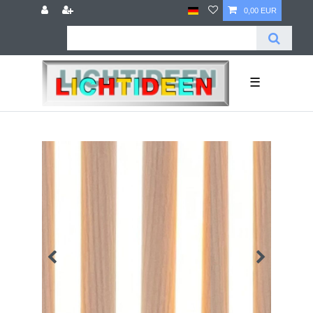
0,00 EUR
☰