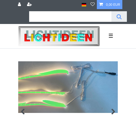
0,00 EUR
☰