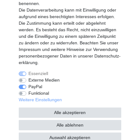
benennen.
Vertrag widerrufen
Die Datenverarbeitung kann mit Einwilligung oder
aufgrund eines berechtigten Interesses erfolgen.
Die Zustimmung kann erteilt oder abgelehnt
SERVICE
werden. Es besteht das Recht, nicht einzuwilligen
Info Material als PDF
und die Einwilligung zu einem späteren Zeitpunkt
Versand
zu ändern oder zu widerrufen. Beachten Sie unser
Rückrufe
Impressum
und weitere Hinweise zur Verwendung
Galerie
personenbezogener Daten in unserer
Daten­schutz­
erklärung
.
Essenziell
Widerrufs­recht
Widerrufs­formular
Externe Medien
PayPal
Funktional
Impressum
Daten­schutz­erklärung
Weitere Einstellungen
Alle akzeptieren
AGB
Kontakt
Alle ablehnen
Auswahl akzeptieren