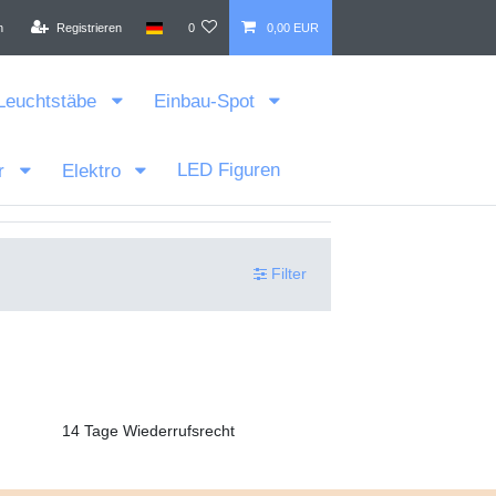
n
Registrieren
0
0,00 EUR
Leuchtstäbe
Einbau-Spot
LED Figuren
r
Elektro
Filter
14 Tage Wiederrufsrecht