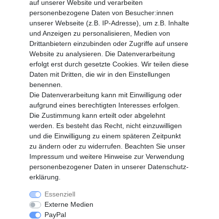
auf unserer Website und verarbeiten
Fragen und Antworten
personenbezogene Daten von Besucher:innen
Zahlungsarten
unserer Webseite (z.B. IP-Adresse), um z.B. Inhalte
und Anzeigen zu personalisieren, Medien von
MEIN KONTO
Drittanbietern einzubinden oder Zugriffe auf unsere
Altgeräte Verordnung
Website zu analysieren. Die Datenverarbeitung
Login
erfolgt erst durch gesetzte Cookies. Wir teilen diese
Registrieren
Daten mit Dritten, die wir in den Einstellungen
benennen.
Vertrag widerrufen
Die Datenverarbeitung kann mit Einwilligung oder
aufgrund eines berechtigten Interesses erfolgen.
Die Zustimmung kann erteilt oder abgelehnt
SERVICE
werden. Es besteht das Recht, nicht einzuwilligen
Info Material als PDF
und die Einwilligung zu einem späteren Zeitpunkt
Versand
zu ändern oder zu widerrufen. Beachten Sie unser
Rückrufe
Impressum
und weitere Hinweise zur Verwendung
Galerie
personenbezogener Daten in unserer
Daten­schutz­
erklärung
.
Essenziell
Widerrufs­recht
Widerrufs­formular
Externe Medien
PayPal