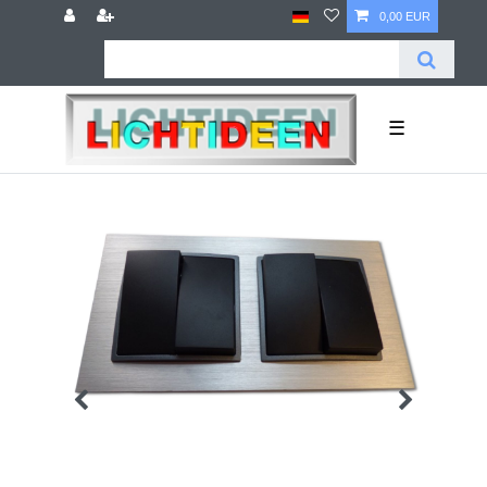
0,00 EUR
☰