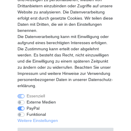
MEIN KONTO
Drittanbietern einzubinden oder Zugriffe auf unsere
Altgeräte Verordnung
Website zu analysieren. Die Datenverarbeitung
Login
erfolgt erst durch gesetzte Cookies. Wir teilen diese
Registrieren
Daten mit Dritten, die wir in den Einstellungen
benennen.
Vertrag widerrufen
Die Datenverarbeitung kann mit Einwilligung oder
aufgrund eines berechtigten Interesses erfolgen.
Die Zustimmung kann erteilt oder abgelehnt
SERVICE
werden. Es besteht das Recht, nicht einzuwilligen
Info Material als PDF
und die Einwilligung zu einem späteren Zeitpunkt
Versand
zu ändern oder zu widerrufen. Beachten Sie unser
Rückrufe
Impressum
und weitere Hinweise zur Verwendung
Galerie
personenbezogener Daten in unserer
Daten­schutz­
erklärung
.
Essenziell
Widerrufs­recht
Widerrufs­formular
Externe Medien
PayPal
Funktional
Impressum
Daten­schutz­erklärung
Weitere Einstellungen