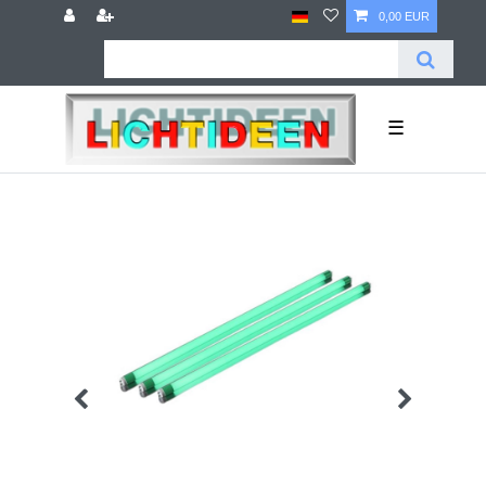
0,00 EUR
☰