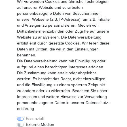
Wir verwenden Cookies und ähnliche Technologien
Battrerie Gesetz
auf unserer Website und verarbeiten
Fragen und Antworten
personenbezogene Daten von Besucher:innen
Zahlungsarten
unserer Webseite (z.B. IP-Adresse), um z.B. Inhalte
und Anzeigen zu personalisieren, Medien von
MEIN KONTO
Drittanbietern einzubinden oder Zugriffe auf unsere
Altgeräte Verordnung
Website zu analysieren. Die Datenverarbeitung
Login
erfolgt erst durch gesetzte Cookies. Wir teilen diese
Registrieren
Daten mit Dritten, die wir in den Einstellungen
benennen.
Vertrag widerrufen
Die Datenverarbeitung kann mit Einwilligung oder
aufgrund eines berechtigten Interesses erfolgen.
Die Zustimmung kann erteilt oder abgelehnt
SERVICE
werden. Es besteht das Recht, nicht einzuwilligen
Info Material als PDF
und die Einwilligung zu einem späteren Zeitpunkt
Versand
zu ändern oder zu widerrufen. Beachten Sie unser
Rückrufe
Impressum
und weitere Hinweise zur Verwendung
Galerie
personenbezogener Daten in unserer
Daten­schutz­
erklärung
.
Essenziell
Widerrufs­recht
Widerrufs­formular
Externe Medien