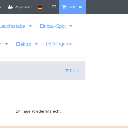
n
Registrieren
0
0,00 EUR
Leuchtstäbe
Einbau-Spot
LED Figuren
r
Elektro
Filter
14 Tage Wiederrufsrecht