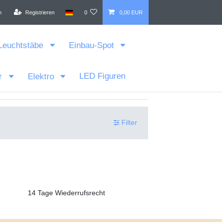
n
Registrieren
0
0,00 EUR
Leuchtstäbe
Einbau-Spot
LED Figuren
r
Elektro
Filter
14 Tage Wiederrufsrecht