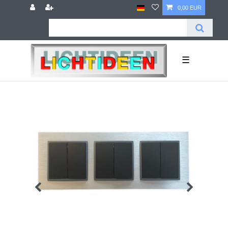
0,00 EUR
☰