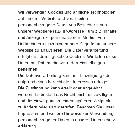
Altgeräte Verordnung
Wir verwenden Cookies und ähnliche Technologien
Battrerie Gesetz
auf unserer Website und verarbeiten
Fragen und Antworten
personenbezogene Daten von Besucher:innen
Zahlungsarten
unserer Webseite (z.B. IP-Adresse), um z.B. Inhalte
und Anzeigen zu personalisieren, Medien von
MEIN KONTO
Drittanbietern einzubinden oder Zugriffe auf unsere
Altgeräte Verordnung
Website zu analysieren. Die Datenverarbeitung
Login
erfolgt erst durch gesetzte Cookies. Wir teilen diese
Registrieren
Daten mit Dritten, die wir in den Einstellungen
benennen.
Vertrag widerrufen
Die Datenverarbeitung kann mit Einwilligung oder
aufgrund eines berechtigten Interesses erfolgen.
Die Zustimmung kann erteilt oder abgelehnt
SERVICE
werden. Es besteht das Recht, nicht einzuwilligen
Info Material als PDF
und die Einwilligung zu einem späteren Zeitpunkt
Versand
zu ändern oder zu widerrufen. Beachten Sie unser
Rückrufe
Impressum
und weitere Hinweise zur Verwendung
Galerie
personenbezogener Daten in unserer
Daten­schutz­
erklärung
.