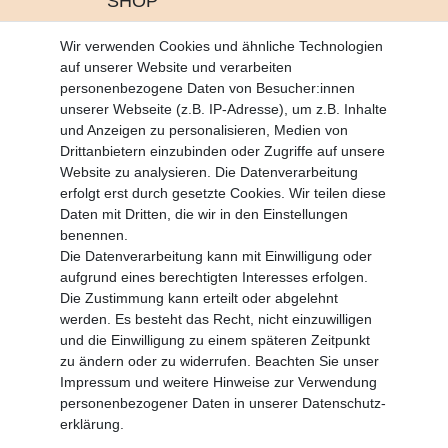
SHOP
Altgeräte Verordnung
Wir verwenden Cookies und ähnliche Technologien
Battrerie Gesetz
auf unserer Website und verarbeiten
Fragen und Antworten
personenbezogene Daten von Besucher:innen
Zahlungsarten
unserer Webseite (z.B. IP-Adresse), um z.B. Inhalte
und Anzeigen zu personalisieren, Medien von
MEIN KONTO
Drittanbietern einzubinden oder Zugriffe auf unsere
Altgeräte Verordnung
Website zu analysieren. Die Datenverarbeitung
Login
erfolgt erst durch gesetzte Cookies. Wir teilen diese
Registrieren
Daten mit Dritten, die wir in den Einstellungen
benennen.
Vertrag widerrufen
Die Datenverarbeitung kann mit Einwilligung oder
aufgrund eines berechtigten Interesses erfolgen.
Die Zustimmung kann erteilt oder abgelehnt
SERVICE
werden. Es besteht das Recht, nicht einzuwilligen
Info Material als PDF
und die Einwilligung zu einem späteren Zeitpunkt
Versand
zu ändern oder zu widerrufen. Beachten Sie unser
Rückrufe
Impressum
und weitere Hinweise zur Verwendung
Galerie
personenbezogener Daten in unserer
Daten­schutz­
erklärung
.