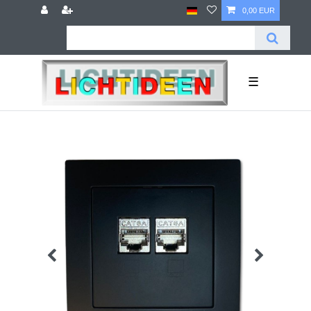
0,00 EUR
☰