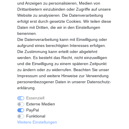
und Anzeigen zu personalisieren, Medien von
MEIN KONTO
Drittanbietern einzubinden oder Zugriffe auf unsere
Altgeräte Verordnung
Website zu analysieren. Die Datenverarbeitung
Login
erfolgt erst durch gesetzte Cookies. Wir teilen diese
Registrieren
Daten mit Dritten, die wir in den Einstellungen
benennen.
Vertrag widerrufen
Die Datenverarbeitung kann mit Einwilligung oder
aufgrund eines berechtigten Interesses erfolgen.
Die Zustimmung kann erteilt oder abgelehnt
SERVICE
werden. Es besteht das Recht, nicht einzuwilligen
Info Material als PDF
und die Einwilligung zu einem späteren Zeitpunkt
Versand
zu ändern oder zu widerrufen. Beachten Sie unser
Rückrufe
Impressum
und weitere Hinweise zur Verwendung
Galerie
personenbezogener Daten in unserer
Daten­schutz­
erklärung
.
Essenziell
Widerrufs­recht
Widerrufs­formular
Externe Medien
PayPal
Funktional
Impressum
Daten­schutz­erklärung
Weitere Einstellungen