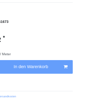
61673
*
R
 / Meter
In den Warenkorb
ersandkosten