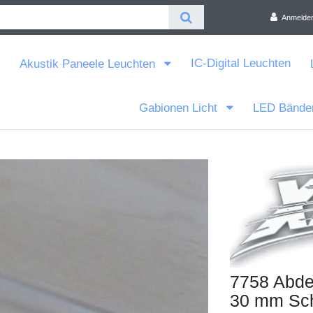
Anmelde
IC-Digital Leuchten
Akustik Paneele Leuchten
Gabionen Licht
LED Bände
7758 Abdec
30 mm Sch