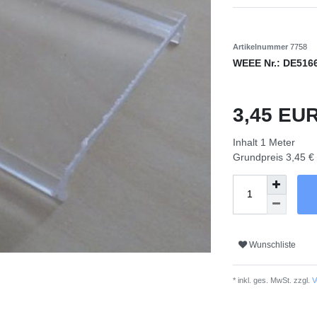
Artikelnummer
7758
WEEE Nr.:
DE516
3,45 EU
Inhalt
1
Meter
Grundpreis
3,45 €
Wunschliste
* inkl. ges. MwSt. zzgl.
V