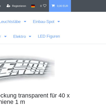
n
Registrieren
0
0,00 EUR
Leuchtstäbe
Einbau-Spot
LED Figuren
r
Elektro
kung transparent für 40 x
iene 1 m