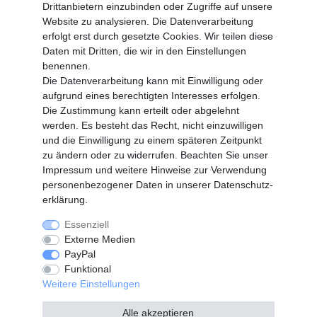
Drittanbietern einzubinden oder Zugriffe auf unsere
Altgeräte Verordnung
Website zu analysieren. Die Datenverarbeitung
Login
erfolgt erst durch gesetzte Cookies. Wir teilen diese
Registrieren
Daten mit Dritten, die wir in den Einstellungen
benennen.
Vertrag widerrufen
Die Datenverarbeitung kann mit Einwilligung oder
aufgrund eines berechtigten Interesses erfolgen.
Die Zustimmung kann erteilt oder abgelehnt
SERVICE
werden. Es besteht das Recht, nicht einzuwilligen
Info Material als PDF
und die Einwilligung zu einem späteren Zeitpunkt
Versand
zu ändern oder zu widerrufen. Beachten Sie unser
Rückrufe
Impressum
und weitere Hinweise zur Verwendung
Galerie
personenbezogener Daten in unserer
Daten­schutz­
erklärung
.
Essenziell
Widerrufs­recht
Widerrufs­formular
Externe Medien
PayPal
Funktional
Impressum
Daten­schutz­erklärung
Weitere Einstellungen
Alle akzeptieren