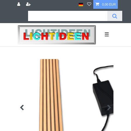
0,00 EUR
☰