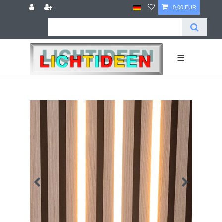
0,00 EUR
☰