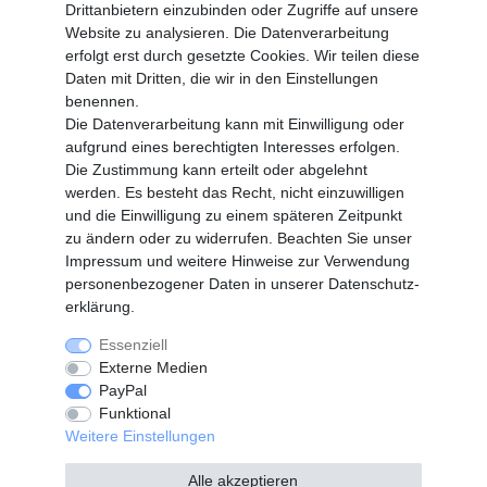
Drittanbietern einzubinden oder Zugriffe auf unsere
Altgeräte Verordnung
Website zu analysieren. Die Datenverarbeitung
Login
erfolgt erst durch gesetzte Cookies. Wir teilen diese
Registrieren
Daten mit Dritten, die wir in den Einstellungen
benennen.
Vertrag widerrufen
Die Datenverarbeitung kann mit Einwilligung oder
aufgrund eines berechtigten Interesses erfolgen.
Die Zustimmung kann erteilt oder abgelehnt
SERVICE
werden. Es besteht das Recht, nicht einzuwilligen
Info Material als PDF
und die Einwilligung zu einem späteren Zeitpunkt
Versand
zu ändern oder zu widerrufen. Beachten Sie unser
Rückrufe
Impressum
und weitere Hinweise zur Verwendung
Galerie
personenbezogener Daten in unserer
Daten­schutz­
erklärung
.
Essenziell
Widerrufs­recht
Widerrufs­formular
Externe Medien
PayPal
Funktional
Impressum
Daten­schutz­erklärung
Weitere Einstellungen
Alle akzeptieren